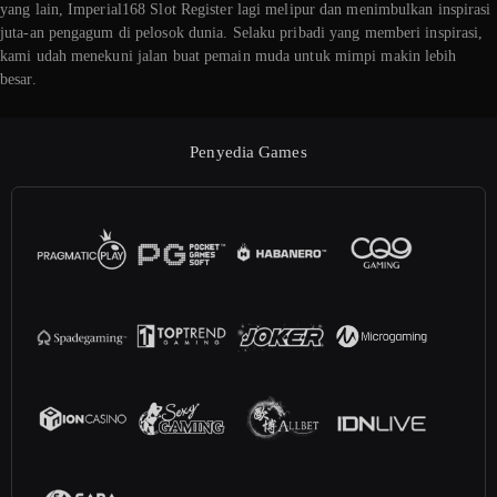
yang lain, Imperial168 Slot Register lagi melipur dan menimbulkan inspirasi
juta-an pengagum di pelosok dunia. Selaku pribadi yang memberi inspirasi,
kami udah menekuni jalan buat pemain muda untuk mimpi makin lebih
besar.
Penyedia Games