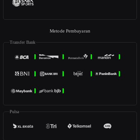
Metode Pembayaran
Transfer Bank
Pulsa