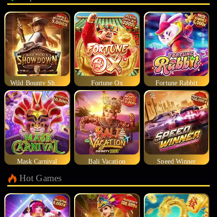
Wild Bounty Showdown
Fortune Ox
Fortune Rabbit
Mask Carnival
Bali Vacation
Speed Winner
Hot Games