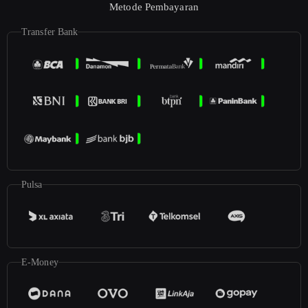
Metode Pembayaran
Transfer Bank
Pulsa
E-Money