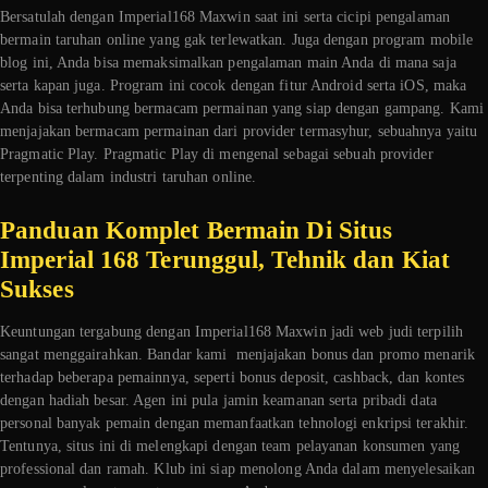
Bersatulah dengan Imperial168 Maxwin saat ini serta cicipi pengalaman
bermain taruhan online yang gak terlewatkan. Juga dengan program mobile
blog ini, Anda bisa memaksimalkan pengalaman main Anda di mana saja
serta kapan juga. Program ini cocok dengan fitur Android serta iOS, maka
Anda bisa terhubung bermacam permainan yang siap dengan gampang. Kam
menjajakan bermacam permainan dari provider termasyhur, sebuahnya yaitu
Pragmatic Play. Pragmatic Play di mengenal sebagai sebuah provider
terpenting dalam industri taruhan online.
Panduan Komplet Bermain Di Situs
Imperial 168 Terunggul, Tehnik dan Kiat
Sukses
Keuntungan tergabung dengan Imperial168 Maxwin jadi web judi terpilih
sangat menggairahkan. Bandar kami menjajakan bonus dan promo menarik
terhadap beberapa pemainnya, seperti bonus deposit, cashback, dan kontes
dengan hadiah besar. Agen ini pula jamin keamanan serta pribadi data
personal banyak pemain dengan memanfaatkan tehnologi enkripsi terakhir.
Tentunya, situs ini di melengkapi dengan team pelayanan konsumen yang
professional dan ramah. Klub ini siap menolong Anda dalam menyelesaikan