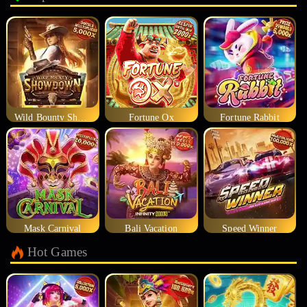
Wild Bounty Showdown
Fortune Ox
Fortune Rabbit
Mask Carnival
Bali Vacation
Speed Winner
Hot Games