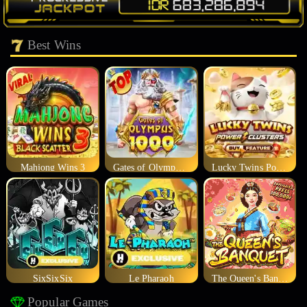
Best Wins
Mahjong Wins 3
Gates of Olympus 1000
Lucky Twins Power Clusters
SixSixSix
Le Pharaoh
The Queen's Banquet
Popular Games