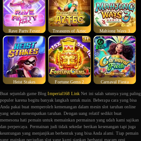
Rave Party Fever
Treasures of Aztec
Mahjong Ways 3
Heist Stakes
Fortune Gems 2
Carnaval Fiesta
Buat sejumlah game Blog
Imperial168 Link
Net ini salah satunya yang paling
populer karena begitu banyak langkah untuk main. Beberapa cara yang bisa
Anda pakai buat memperoleh kemenangan dalam mesin slot taruhan online
yang selalu menempatkan taruhan. Dengan uang relatif sedikit buat
memesona hati pemain untuk memainkan permainan yang udah kami sajikan
dan perpercaya. Permainan judi tidak sekedar berikan kesenangan tapi juga
keuntungan yang menjanjikan berbentuk yang bisa Anda alami. Tiap pemain
yang mainkan perjudian slot yang kami siapkan berbagai macam opsi.