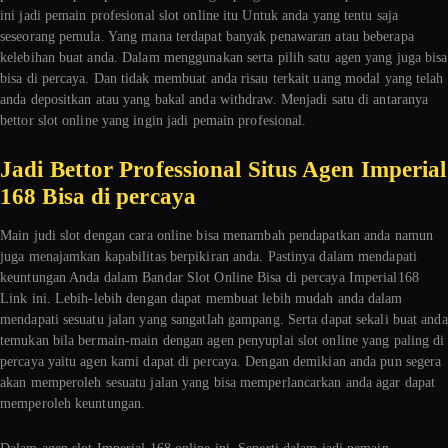
ini jadi pemain profesional slot online itu Untuk anda yang tentu saja
seseorang pemula. Yang mana terdapat banyak penawaran atau beberapa
kelebihan buat anda. Dalam menggunakan serta pilih satu agen yang juga bisa
bisa di percaya. Dan tidak membuat anda risau terkait uang modal yang telah
anda depositkan atau yang bakal anda withdraw. Menjadi satu di antaranya
bettor slot online yang ingin jadi pemain profesional.
Jadi Bettor Professional Situs Agen Imperial
168 Bisa di percaya
Main judi slot dengan cara online bisa menambah pendapatkan anda namun
juga menajamkan kapabilitas berpikiran anda. Pastinya dalam mendapati
keuntungan Anda dalam Bandar Slot Online Bisa di percaya Imperial168
Link ini. Lebih-lebih dengan dapat membuat lebih mudah anda dalam
mendapati sesuatu jalan yang sangatlah gampang. Serta dapat sekali buat anda
temukan bila bermain-main dengan agen penyuplai slot online yang paling di
percaya yaitu agen kami dapat di percaya. Dengan demikian anda pun segera
akan memperoleh sesuatu jalan yang bisa memperlancarkan anda agar dapat
memperoleh keuntungan.