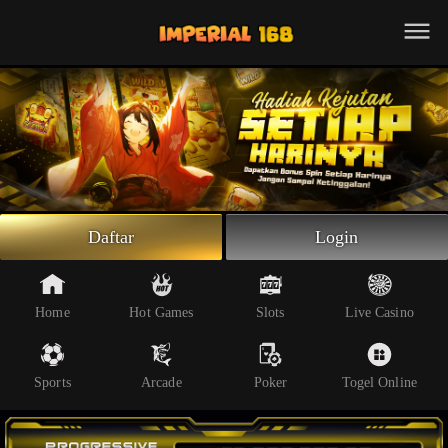
Beranda
Slot Online
Live Casino
Sportsbook
Arcade
Togel Online
Daftar
Login
Poker
Whatsapp
Home
Hot Games
Slots
Live Casino
Telegram
Sports
Arcade
Poker
Togel Online
Livechat