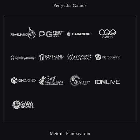
Penyedia Games
Metode Pembayaran