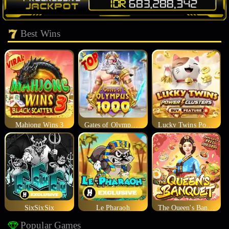
Best Wins
Mahjong Wins 3
Gates of Olympus 1000
Lucky Twins Power Clusters
SixSixSix
Le Pharaoh
The Queen's Banquet
Popular Games