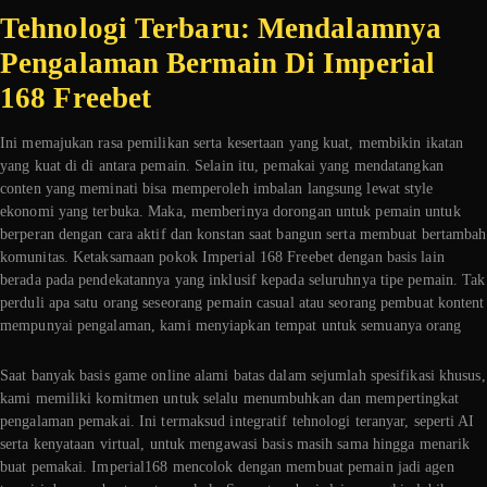
Tehnologi Terbaru: Mendalamnya
Pengalaman Bermain Di Imperial
168 Freebet
Ini memajukan rasa pemilikan serta kesertaan yang kuat, membikin ikatan
yang kuat di di antara pemain. Selain itu, pemakai yang mendatangkan
conten yang meminati bisa memperoleh imbalan langsung lewat style
ekonomi yang terbuka. Maka, memberinya dorongan untuk pemain untuk
berperan dengan cara aktif dan konstan saat bangun serta membuat bertambah
komunitas. Ketaksamaan pokok Imperial 168 Freebet dengan basis lain
berada pada pendekatannya yang inklusif kepada seluruhnya tipe pemain. Tak
perduli apa satu orang seseorang pemain casual atau seorang pembuat kontent
mempunyai pengalaman, kami menyiapkan tempat untuk semuanya orang
Saat banyak basis game online alami batas dalam sejumlah spesifikasi khusus,
kami memiliki komitmen untuk selalu menumbuhkan dan mempertingkat
pengalaman pemakai. Ini termaksud integratif tehnologi teranyar, seperti AI
serta kenyataan virtual, untuk mengawasi basis masih sama hingga menarik
buat pemakai. Imperial168 mencolok dengan membuat pemain jadi agen