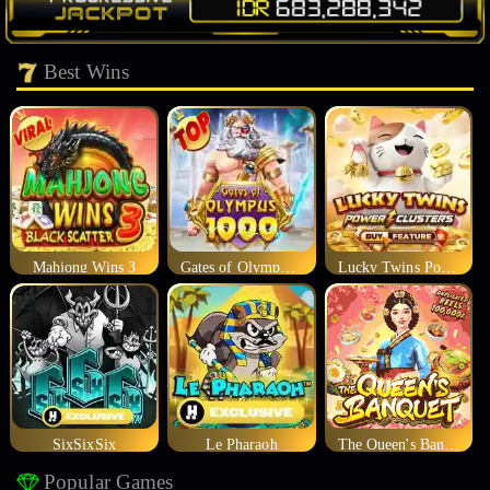
Best Wins
Mahjong Wins 3
Gates of Olympus 1000
Lucky Twins Power Clusters
SixSixSix
Le Pharaoh
The Queen's Banquet
Popular Games