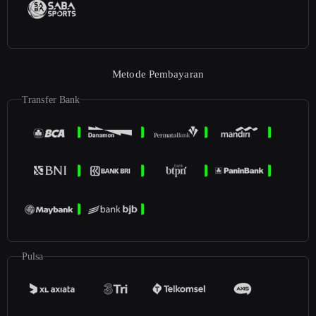
Metode Pembayaran
Transfer Bank
Pulsa