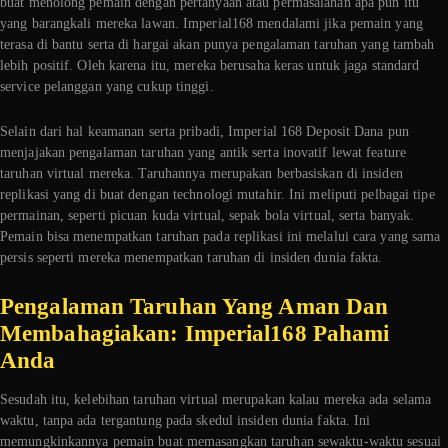
buat menolong pemain dengan pertanyaan atau permasalahan apa pun itu
yang barangkali mereka lawan. Imperial168 mendalami jika pemain yang
terasa di bantu serta di hargai akan punya pengalaman taruhan yang tambah
lebih positif. Oleh karena itu, mereka berusaha keras untuk jaga standard
service pelanggan yang cukup tinggi.
Selain dari hal keamanan serta pribadi, Imperial 168 Deposit Dana pun
menjajakan pengalaman taruhan yang antik serta inovatif lewat feature
taruhan virtual mereka. Taruhannya merupakan berbasiskan di insiden
replikasi yang di buat dengan technologi mutahir. Ini meliputi pelbagai tipe
permainan, seperti picuan kuda virtual, sepak bola virtual, serta banyak.
Pemain bisa menempatkan taruhan pada replikasi ini melalui cara yang sama
persis seperti mereka menempatkan taruhan di insiden dunia fakta.
Pengalaman Taruhan Yang Aman Dan
Membahagiakan: Imperial168 Pahami
Anda
Sesudah itu, kelebihan taruhan virtual merupakan kalau mereka ada selama
waktu, tanpa ada tergantung pada skedul insiden dunia fakta. Ini
memungkinkannya pemain buat memasangkan taruhan sewaktu-waktu sesuai