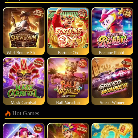
Wild Bounty Showdown
Fortune Ox
Fortune Rabbit
Mask Carnival
Bali Vacation
Speed Winner
Hot Games